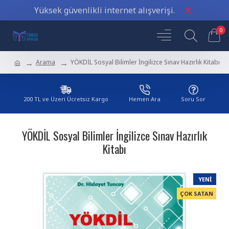
deyneytmey
Yüksek güvenlikli internet alışverişi.
boynuystu
veyreyn
0
siyteyleyr
deyneytmey
Arama
YÖKDİL Sosyal Bilimler İngilizce Sınav Hazırlık Kitabı
boynuystu
veyreyn
siyteyleyr/a>
200 TL ve Üzeri Ücretsiz Kargo
Hemen Ara
Soru Sor
deyneytmey
boynuystu
veyreyn
YÖKDİL Sosyal Bilimler İngilizce Sınav Hazırlık
siyteyleyr
Kitabı
deyneytmey
boynuystu
veyreyn
YENI
siyteyleyr
ÇOK SATAN
deyneytmey
boynuystu
veyreyn