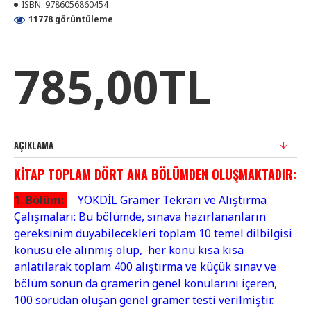
boynuystu
ISBN:
9786056860454
veyreyn
11778 görüntüleme
siyteyleyr
deyneytmey
785,00TL
boynuystu
veyreyn
siyteyleyr
deyneytmey
boynuystu
AÇIKLAMA
veyreyn
siyteyleyr
KITAP TOPLAM DÖRT ANA BÖLÜMDEN OLUŞMAKTADIR:
deyneytmey
1. Bölüm:
YÖKDİL Gramer Tekrarı ve Alıştırma
boynuystu
Çalışmaları: Bu bölümde, sınava hazırlananların
veyreyn
gereksinim duyabilecekleri toplam 10 temel dilbilgisi
siyteyleyr
konusu ele alınmış olup, her konu kısa kısa
deyneytmey
anlatılarak toplam 400 alıştırma ve küçük sınav ve
boynuystu
bölüm sonun da gramerin genel konularını içeren,
veyreyn
100 sorudan oluşan genel gramer testi verilmiştir.
siyteyleyr