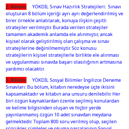
deyneytmey
2. Bölüm:
YÖKDİL Sınav Hazırlık Stratejileri: Sınavı
boynuystu
oluşturan 8 bölüm içeriği ayrı ayrı değerlendirilmiş ve
veyreyn
birer örnekle anlatılarak, konuya ilişkin çeşitli
siyteyleyr
stratejiler verilmiştir. Burada verilen stratejiler
deyneytmey
tamamen akademik anlamda ele alınmıştır, ancak
boynuystu
kişisel olarak geliştirilmiş olan çalışma ve sınav
veyreyn
stratejilerine değinilmemiştir. Söz konusu
siyteyleyr
stratejilerin kişisel stratejilerle birlikte ele alınması
deyneytmey
ve uygulanması sınavda başarı olasılığının artmasına
boynuystu
yardımcı olacaktır.
veyreyn
siyteyleyr
3. Bölüm:
YÖKDİL Sosyal Bilimler İngilizce Deneme
deyneytmey
Sınavları: Bu bölüm, kitabın neredeyse üçte ikisini
boynuystu
kapsamaktadır ve kitabın ana unsuru denilebilir. Her
veyreyn
biri özgün kaynaklardan özenle seçilmiş konulardan
siyteyleyr
ve kelime bilgisinden oluşan ve hiçbir yerde
deyneytmey
yayınlanmamış özgün 10 adet sınavdan meydana
boynuystu
gelmektedir. Toplam 800 soru verilmiş olup, seçilen
veyreyn
sözcükler, cümleler ve okuma parçalarının Sosyal