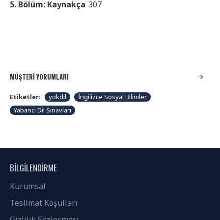
5. Bölüm: Kaynakça
307
MÜŞTERI YORUMLARI
Etiketler:
yökdil
İngilizce Sosyal Bilimler
Yabancı Dil Sınavları
BILGILENDIRME
Kurumsal
Teslimat Koşulları
Gizlilik Sözleşmesi