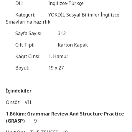
Dil:
İngilizce-Türkçe
deyneytmey
boynuystu
Kategori:
YÖKDİL Sosyal Bilimler İngilizce
veyreyn
Sınavları’na hazırlık
siyteyleyr
deyneytmey
Sayfa Sayısı:
312
boynuystu
Cilt Tipi:
Karton Kapak
veyreyn
siyteyleyr
Kağıt Cinsi:
1. Hamur
Boyut:
19 x 27
İçindekiler
Önsöz
VII
1.Bölüm: Grammar Review And Structure Practice
(GRASP)
9