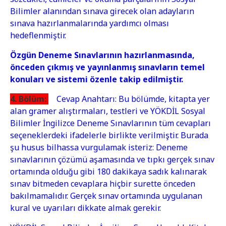
siyteyleyr
Bilimler alanından sınava girecek olan adayların
deyneytmey
sınava hazırlanmalarında yardımcı olması
boynuystu
hedeflenmiştir.
veyreyn
Özgün Deneme Sınavlarının hazırlanmasında,
siyteyleyr
önceden çıkmış ve yayınlanmış sınavların temel
deyneytmey
konuları ve sistemi özenle takip edilmiştir.
boynuystu
veyreyn
4. Bölüm:
Cevap Anahtarı: Bu bölümde, kitapta yer
siyteyleyr
alan gramer alıştırmaları, testleri ve YÖKDİL Sosyal
deyneytmey
Bilimler İngilizce Deneme Sınavlarının tüm cevapları
boynuystu
seçeneklerdeki ifadelerle birlikte verilmiştir. Burada
veyreyn
şu husus bilhassa vurgulamak isteriz: Deneme
siyteyleyr
sınavlarının çözümü aşamasında ve tıpkı gerçek sınav
deyneytmey
ortamında olduğu gibi 180 dakikaya sadık kalınarak
boynuystu
sınav bitmeden cevaplara hiçbir surette önceden
veyreyn
bakılmamalıdır. Gerçek sınav ortamında uygulanan
siyteyleyr
kural ve uyarıları dikkate almak gerekir.
deyneytmey