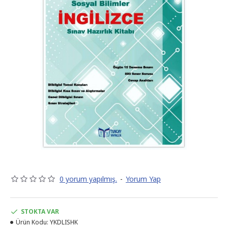
siyteyleyr
deyneytmey
boynuystu
veyreyn
siyteyleyr
deyneytmey
boynuystu
veyreyn
siyteyleyr
deyneytmey
boynuystu
veyreyn
siyteyleyr
deyneytmey
0 yorum yapılmış.
-
Yorum Yap
boynuystu
veyreyn
siyteyleyr
STOKTA VAR
deyneytmey
Ürün Kodu:
YKDLISHK