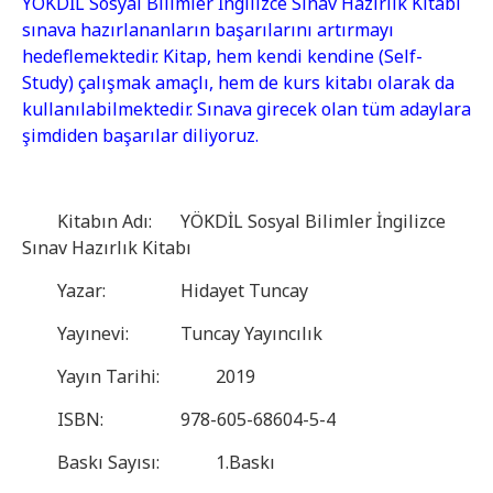
YÖKDİL Sosyal Bilimler İngilizce Sınav Hazırlık Kitabı
boynuystu
sınava hazırlananların başarılarını artırmayı
veyreyn
hedeflemektedir. Kitap, hem kendi kendine (Self-
siyteyleyr
Study) çalışmak amaçlı, hem de kurs kitabı olarak da
deyneytmey
kullanılabilmektedir. Sınava girecek olan tüm adaylara
boynuystu
şimdiden başarılar diliyoruz.
veyreyn
siyteyleyr
deyneytmey
boynuystu
Kitabın Adı:
YÖKDİL Sosyal Bilimler İngilizce
veyreyn
Sınav Hazırlık Kitabı
siyteyleyr
Yazar:
Hidayet Tuncay
deyneytmey
boynuystu
Yayınevi:
Tuncay Yayıncılık
veyreyn
siyteyleyr
Yayın Tarihi:
2019
deyneytmey
ISBN:
978-605-68604-5-4
boynuystu
veyreyn
Baskı Sayısı:
1.Baskı
siyteyleyr