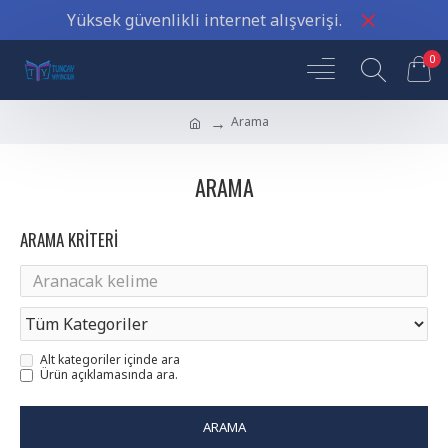
deyneytmey
Yüksek güvenlikli internet alışverişi.
boynuystu
veyreyn
0
siyteyleyr
deyneytmey
Arama
boynuystu
veyreyn
siyteyleyr/a>
ARAMA
deyneytmey
boynuystu
ARAMA KRITERI
veyreyn
siyteyleyr
deyneytmey
boynuystu
veyreyn
Alt kategoriler içinde ara
siyteyleyr
Ürün açıklamasında ara.
deyneytmey
boynuystu
ARAMA
veyreyn