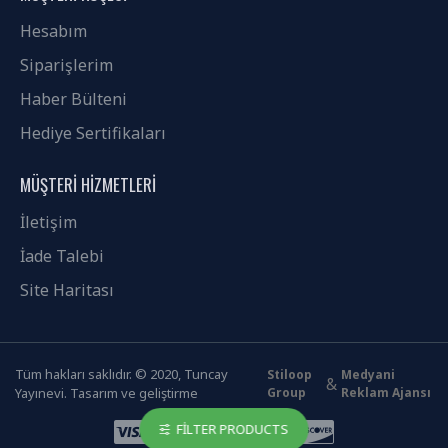
deyneytmey
Hesabım
boynuystu
veyreyn
Siparişlerim
siyteyleyr
Haber Bülteni
deyneytmey
boynuystu
Hediye Sertifikaları
veyreyn
siyteyleyr
MÜŞTERI HIZMETLERI
deyneytmey
İletişim
boynuystu
veyreyn
İade Talebi
siyteyleyr
Site Haritası
deyneytmey
boynuystu
veyreyn
siyteyleyr
Tüm hakları saklıdır. © 2020, Tuncay
Stiloop
Medyani
&
Yayınevi. Tasarım ve geliştirme
Group
Reklam Ajansı
deyneytmey
boynuystu
FILTER PRODUCTS
veyreyn