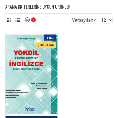
siyteyleyr
ARAMA KRITERLERINE UYGUN ÜRÜNLER
deyneytmey
boynuystu
0
veyreyn
siyteyleyr
deyneytmey
YENI
boynuystu
ÇOK SATAN
veyreyn
siyteyleyr
deyneytmey
boynuystu
veyreyn
siyteyleyr
deyneytmey
boynuystu
veyreyn
siyteyleyr
deyneytmey