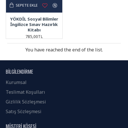
boynuystu
SEPETE EKLE
veyreyn
siyteyleyr
YÖKDİL Sosyal Bilimler
deyneytmey
İngilizce Sınav Hazırlık
boynuystu
Kitabı
veyreyn
785,00TL
siyteyleyr
deyneytmey
You have reached the end of the list.
boynuystu
veyreyn
siyteyleyr
BILGILENDIRME
deyneytmey
Kurumsal
boynuystu
veyreyn
Teslimat Koşulları
siyteyleyr
Gizlilik Sözleşmesi
deyneytmey
boynuystu
Satış Sözleşmesi
veyreyn
siyteyleyr
MÜŞTERI KÖŞESI